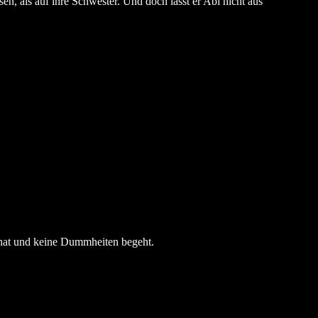
n, als auf ihre Schwester. Und doch lässt er Abi nicht aus
z hat und keine Dummheiten begeht.