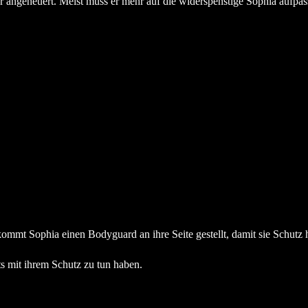
angeheuert. Meist muss er mehr auf die widerspenstige Sophia aufpasse
ekommt Sophia einen Bodyguard an ihre Seite gestellt, damit sie Schut
s mit ihrem Schutz zu tun haben.